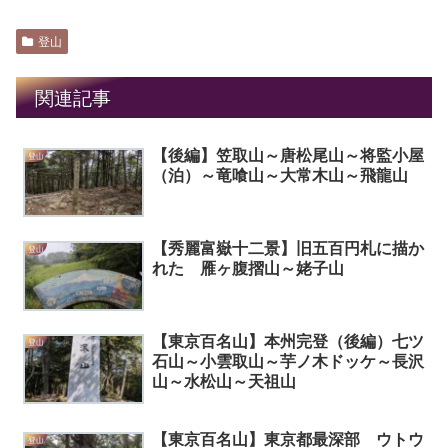
登山
関連記事
【後編】笠取山～唐松尾山～将監小屋
登山
（泊）～竜喰山～大常木山～飛龍山
【秀麗富嶽十二景】旧五百円札に描か
登山
れた 雁ヶ腹摺山～姥子山
【東京百名山】本州完登（後編）七ツ
登山
石山～小雲取山～芋ノ木ドッケ～長沢
山～水松山～天祖山
【東京百名山】東京都最深部 ウトウ
登山