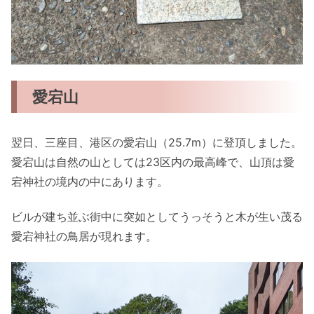
愛宕山
翌日、三座目、港区の愛宕山（25.7m）に登頂しました。
愛宕山は自然の山としては23区内の最高峰で、山頂は愛
宕神社の境内の中にあります。
ビルが建ち並ぶ街中に突如としてうっそうと木が生い茂る
愛宕神社の鳥居が現れます。