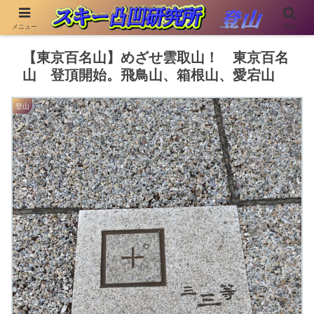
メニュー
検索
【東京百名山】めざせ雲取山！ 東京百名
山 登頂開始。飛鳥山、箱根山、愛宕山
登山