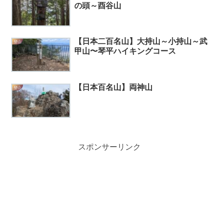
の頭～酉谷山
【日本二百名山】大持山～小持山～武
登山
甲山〜琴平ハイキングコース
【日本百名山】両神山
登山
スポンサーリンク