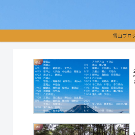
雪山ブロ
登山
登山