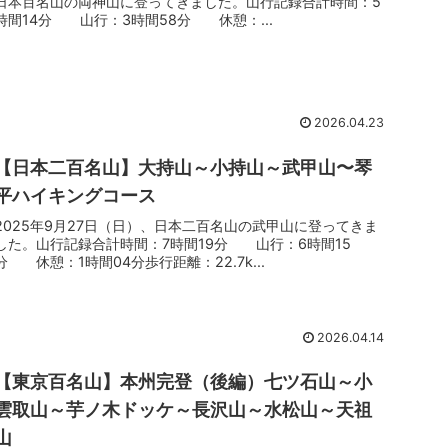
日本百名山の両神山に登ってきました。山行記録合計時間：5
時間14分 山行：3時間58分 休憩：...
2026.04.23
【日本二百名山】大持山～小持山～武甲山〜琴
平ハイキングコース
2025年9月27日（日）、日本二百名山の武甲山に登ってきま
した。山行記録合計時間：7時間19分 山行：6時間15
分 休憩：1時間04分歩行距離：22.7k...
2026.04.14
【東京百名山】本州完登（後編）七ツ石山～小
雲取山～芋ノ木ドッケ～長沢山～水松山～天祖
山