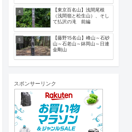
【東京百名山】浅間尾根
（浅間嶺と松生山）、そし
て払沢の滝 前編
【藤野15名山】峰山～石砂
山～石老山～鉢岡山～日連
金剛山
スポンサーリンク