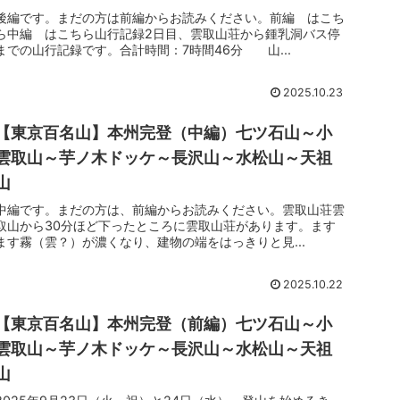
後編です。まだの方は前編からお読みください。前編 はこち
ら中編 はこちら山行記録2日目、雲取山荘から鍾乳洞バス停
までの山行記録です。合計時間：7時間46分 山...
2025.10.23
【東京百名山】本州完登（中編）七ツ石山～小
雲取山～芋ノ木ドッケ～長沢山～水松山～天祖
山
中編です。まだの方は、前編からお読みください。雲取山荘雲
取山から30分ほど下ったところに雲取山荘があります。ます
ます霧（雲？）が濃くなり、建物の端をはっきりと見...
2025.10.22
【東京百名山】本州完登（前編）七ツ石山～小
雲取山～芋ノ木ドッケ～長沢山～水松山～天祖
山