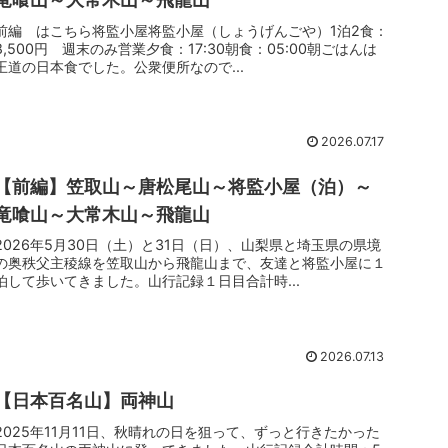
前編 はこちら将監小屋将監小屋（しょうげんごや）1泊2食：
8,500円 週末のみ営業夕食：17:30朝食：05:00朝ごはんは
王道の日本食でした。公衆便所なので...
2026.07.17
【前編】笠取山～唐松尾山～将監小屋（泊）～
竜喰山～大常木山～飛龍山
2026年5月30日（土）と31日（日）、山梨県と埼玉県の県境
の奥秩父主稜線を笠取山から飛龍山まで、友達と将監小屋に１
泊して歩いてきました。山行記録１日目合計時...
2026.07.13
【日本百名山】両神山
2025年11月11日、秋晴れの日を狙って、ずっと行きたかった