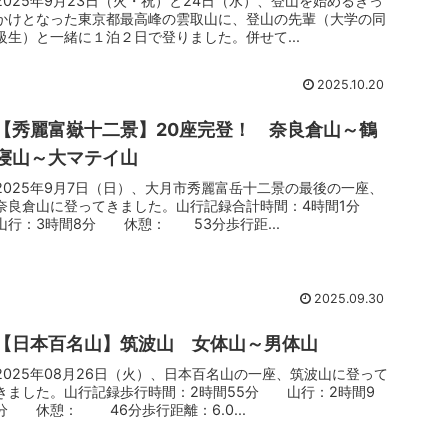
2025年9月23日（火・祝）と24日（水）、登山を始めるきっ
かけとなった東京都最高峰の雲取山に、登山の先輩（大学の同
級生）と一緒に１泊２日で登りました。併せて...
2025.10.20
【秀麗富嶽十二景】20座完登！ 奈良倉山～鶴
寝山～大マテイ山
2025年9月7日（日）、大月市秀麗富岳十二景の最後の一座、
奈良倉山に登ってきました。山行記録合計時間：4時間1分
山行：3時間8分 休憩： 53分歩行距...
2025.09.30
【日本百名山】筑波山 女体山～男体山
2025年08月26日（火）、日本百名山の一座、筑波山に登って
きました。山行記録歩行時間：2時間55分 山行：2時間9
分 休憩： 46分歩行距離：6.0...