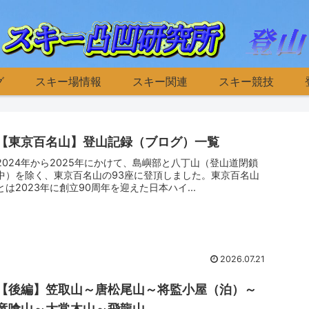
グ
スキー場情報
スキー関連
スキー競技
【東京百名山】登山記録（ブログ）一覧
2024年から2025年にかけて、島嶼部と八丁山（登山道閉鎖
中）を除く、東京百名山の93座に登頂しました。東京百名山
とは2023年に創立90周年を迎えた日本ハイ...
2026.07.21
【後編】笠取山～唐松尾山～将監小屋（泊）～
竜喰山～大常木山～飛龍山