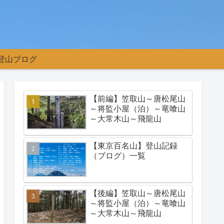
登山ブログ
【前編】笠取山～唐松尾山
～将監小屋（泊）～竜喰山
～大常木山～飛龍山
【東京百名山】登山記録
（ブログ）一覧
【後編】笠取山～唐松尾山
～将監小屋（泊）～竜喰山
～大常木山～飛龍山